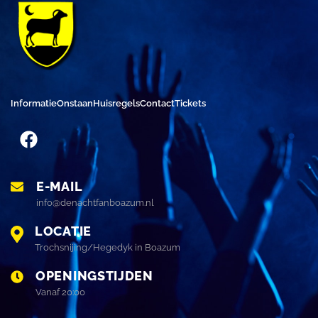
Informatie
Onstaan
Huisregels
Contact
Tickets
E-MAIL
info@denachtfanboazum.nl
LOCATIE
Trochsnijing/Hegedyk in Boazum
OPENINGSTIJDEN
Vanaf 20:00